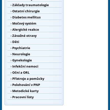
›
Základy traumatologie
›
Ostatní chirurgie
›
Diabetes mellitus
›
Močový systém
›
Alergické reakce
›
Závažné otravy
›
Děti
›
Psychiatrie
›
Neurologie
›
Gynekologie
›
Infekční nemoci
›
Oční a ORL
›
Přístroje a pomůcky
›
Polohování v PNP
›
Metodické karty
›
Pracovní listy