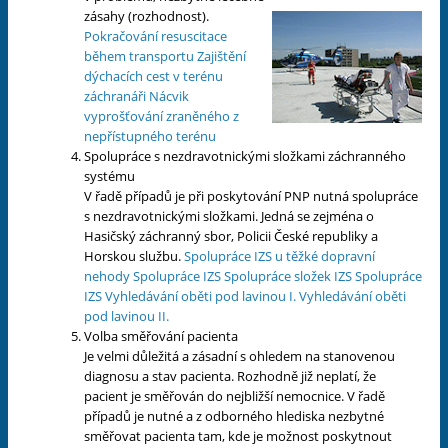
zásahy (rozhodnost).
Pokračování resuscitace
během transportu
Zajištění
dýchacích cest v terénu
záchranáři
Nácvik
vyprošťování zraněného z
nepřístupného terénu
Spolupráce s nezdravotnickými složkami záchranného
systému
V řadě případů je při poskytování PNP nutná spolupráce
s nezdravotnickými složkami. Jedná se zejména o
Hasičský záchranný sbor, Policii České republiky a
Horskou službu.
Spolupráce IZS u těžké dopravní
nehody
Spolupráce IZS
Spolupráce složek IZS
Spolupráce
IZS
Vyhledávání oběti pod lavinou I.
Vyhledávání oběti
pod lavinou II.
Volba směřování pacienta
Je velmi důležitá a zásadní s ohledem na stanovenou
diagnosu a stav pacienta. Rozhodně již neplatí, že
pacient je směřován do nejbližší nemocnice. V řadě
případů je nutné a z odborného hlediska nezbytné
směřovat pacienta tam, kde je možnost poskytnout