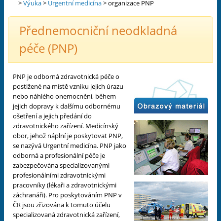
>
Výuka
>
Urgentní medicína
>
organizace PNP
Přednemocniční neodkladná
péče (PNP)
PNP je odborná zdravotnická péče o
postižené na místě vzniku jejich úrazu
nebo náhlého onemocnění, během
jejich dopravy k dalšímu odbornému
ošetření a jejich předání do
zdravotnického zařízení. Medicínský
obor, jehož náplní je poskytovat PNP,
se nazývá Urgentní medicína. PNP jako
odborná a profesionální péče je
zabezpečována specializovanými
profesionálními zdravotnickými
pracovníky (lékaři a zdravotnickými
záchranáři). Pro poskytováním PNP v
ČR jsou zřizována k tomuto účelu
specializovaná zdravotnická zařízení,