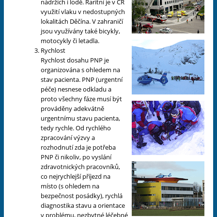
nádržích i lodě. Raritní je v ČR
využití vlaku v nedostupných
lokalitách Děčína. V zahraničí
jsou využívány také bicykly,
motocykly či letadla.
Rychlost
Rychlost dosahu PNP je
organizována s ohledem na
stav pacienta. PNP (urgentní
péče) nesnese odkladu a
proto všechny fáze musí být
prováděny adekvátně
urgentnímu stavu pacienta,
tedy rychle. Od rychlého
zpracování výzvy a
rozhodnutí zda je potřeba
PNP či nikoliv, po vyslání
zdravotnických pracovníků,
co nejrychlejší příjezd na
místo (s ohledem na
bezpečnost posádky), rychlá
diagnostika stavu a orientace
v problému, nezbytné léčebné