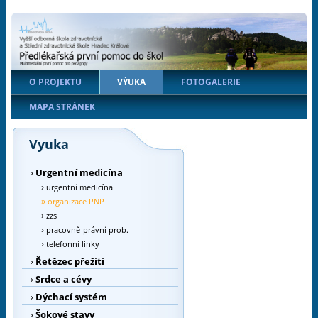
O PROJEKTU
VÝUKA
FOTOGALERIE
MAPA STRÁNEK
Vyuka
›
Urgentní medicína
›
urgentní medicína
»
organizace PNP
›
zzs
›
pracovně-právní prob.
›
telefonní linky
›
Řetězec přežití
›
Srdce a cévy
›
Dýchací systém
›
Šokové stavy