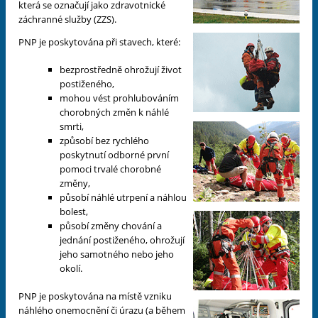
která se označují jako zdravotnické
záchranné služby (ZZS).
PNP je poskytována při stavech, které:
bezprostředně ohrožují život
postiženého,
mohou vést prohlubováním
chorobných změn k náhlé
smrti,
způsobí bez rychlého
poskytnutí odborné první
pomoci trvalé chorobné
změny,
působí náhlé utrpení a náhlou
bolest,
působí změny chování a
jednání postiženého, ohrožují
jeho samotného nebo jeho
okolí.
PNP je poskytována na místě vzniku
náhlého onemocnění či úrazu (a během