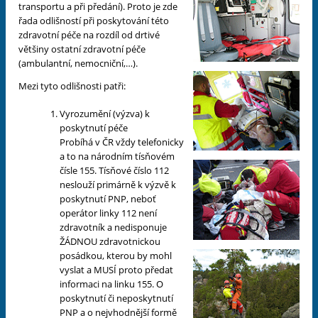
transportu a při předání). Proto je zde
řada odlišností při poskytování této
zdravotní péče na rozdíl od drtivé
většiny ostatní zdravotní péče
(ambulantní, nemocniční,…).
Mezi tyto odlišnosti patři:
Vyrozumění (výzva) k
poskytnutí péče
Probíhá v ČR vždy telefonicky
a to na národním tísňovém
čísle 155. Tísňové číslo 112
neslouží primárně k výzvě k
poskytnutí PNP, neboť
operátor linky 112 není
zdravotník a nedisponuje
ŽÁDNOU zdravotnickou
posádkou, kterou by mohl
vyslat a MUSÍ proto předat
informaci na linku 155. O
poskytnutí či neposkytnutí
PNP a o nejvhodnější formě