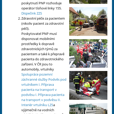
poskytnutí PNP rozhoduje
operátor tísňové linky 155.
Dispečink ZZS
Zdravotní péče za pacientem
(nikoliv pacient za zdravotní
péčí).
Poskytovatel PNP musí
disponovat mobilními
prostředky k dopravě
zdravotnických týmů za
pacientem a také k přepravě
pacienta do zdravotnického
zařízení. V ČR jsou to
automobily, vrtulníky
Spolupráce pozemní
záchranné služby
Podvěs pod
vrtulníkem I.
Příprava
pacienta na transport v
podvěsu I.
Příprava pacienta
na transport v podvěsu II.
Interiér vrtulníku LZS
a
výjimečně na vodních