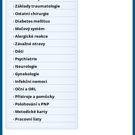
›
Základy traumatologie
›
Ostatní chirurgie
›
Diabetes mellitus
›
Močový systém
›
Alergické reakce
›
Závažné otravy
›
Děti
›
Psychiatrie
›
Neurologie
›
Gynekologie
›
Infekční nemoci
›
Oční a ORL
›
Přístroje a pomůcky
›
Polohování v PNP
›
Metodické karty
›
Pracovní listy