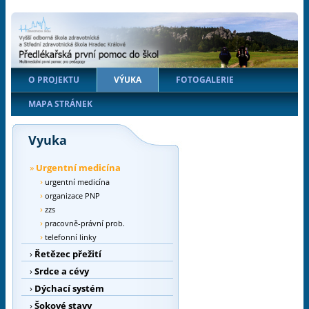
O PROJEKTU
VÝUKA
FOTOGALERIE
MAPA STRÁNEK
Vyuka
»
Urgentní medicína
›
urgentní medicína
›
organizace PNP
›
zzs
›
pracovně-právní prob.
›
telefonní linky
›
Řetězec přežití
›
Srdce a cévy
›
Dýchací systém
›
Šokové stavy